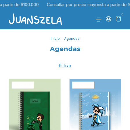
a partir de $100.000
Consultar por precio mayorista a partir de 1
0
Inicio
.
Agendas
Agendas
Filtrar
72
%
OFF
72
%
OFF