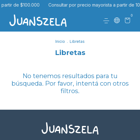
 partir de $100.000
Consultar por precio mayorista a partir de 1
0
Inicio
.
Libretas
Libretas
No tenemos resultados para tu
búsqueda. Por favor, intentá con otros
filtros.