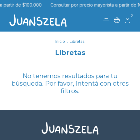
a partir de $100.000
Consultar por precio mayorista a partir de 
0
Inicio
.
Libretas
Libretas
No tenemos resultados para tu
búsqueda. Por favor, intentá con otros
filtros.