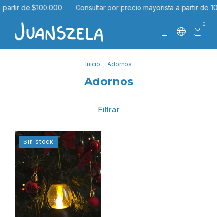
 partir de $100.000
Consultar por precio mayorista a partir de 1
0
Inicio
.
Adornos
Adornos
Filtrar
Sin stock