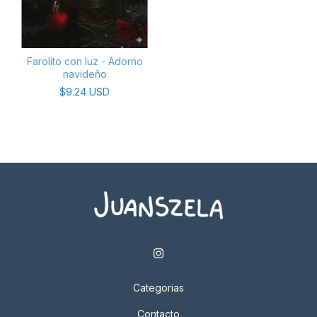
Farolito con luz - Adorno
navideño
$9.24 USD
Categorias
Contacto