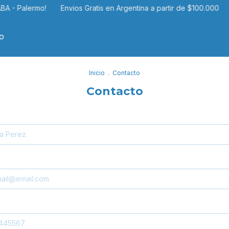
A - Palermo!
Envios Gratis en Argentina a partir de $100.000
C
o
Inicio
.
Contacto
Contacto