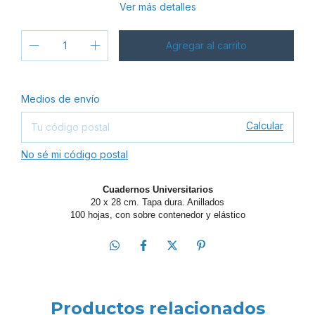
Ver más detalles
Cambiar CP
Entregas para el CP:
Medios de envío
Calcular
No sé mi código postal
Cuadernos Universitarios
20 x 28 cm. Tapa dura. Anillados
100 hojas, con sobre contenedor y elástico
Productos relacionados