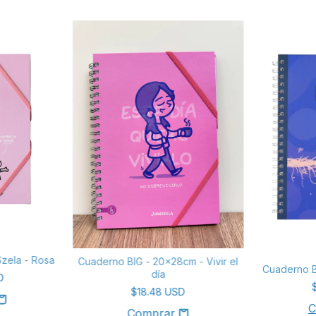
zela - Rosa
Cuaderno BIG - 20x28cm - Vivir el
Cuaderno B
día
D
$18.48 USD